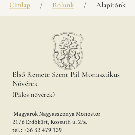
Morzsa
Címlap
Rólunk
Alapítónk
Első Remete Szent Pál Monasztikus
Nővérek
(Pálos nővérek)
Magyarok Nagyasszonya Monostor
2176 Erdőkürt, Kossuth u. 2/a.
tel.: +36 32 479 139