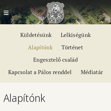
Ugrás a tartalomra
Kép
Küldetésünk
Lelkiségünk
Alapítónk
Történet
Engesztelő család
Kapcsolat a Pálos renddel
Médiatár
Alapítónk