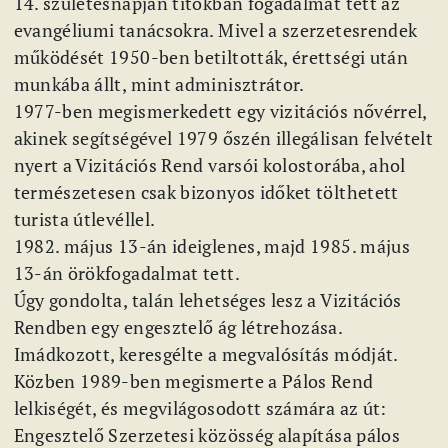
14. születésnapján titokban fogadalmat tett az
evangéliumi tanácsokra. Mivel a szerzetesrendek
működését 1950-ben betiltották, érettségi után
munkába állt, mint adminisztrátor.
1977-ben megismerkedett egy vizitációs nővérrel,
akinek segítségével 1979 őszén illegálisan felvételt
nyert a Vizitációs Rend varsói kolostorába, ahol
természetesen csak bizonyos időket tölthetett
turista útlevéllel.
1982. május 13-án ideiglenes, majd 1985. május
13-án örökfogadalmat tett.
Úgy gondolta, talán lehetséges lesz a Vizitációs
Rendben egy engesztelő ág létrehozása.
Imádkozott, keresgélte a megvalósítás módját.
Közben 1989-ben megismerte a Pálos Rend
lelkiségét, és megvilágosodott számára az út:
Engesztelő Szerzetesi közösség alapítása pálos