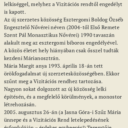
lelkiséggel, melyhez a Vizitációs rendtől engedélyt
is kapott.
Az új szerzetes közösség Esztergomi Boldog Özséb
Engesztelő Nővérei néven (2004-től Első Remete
Szent Pál Monasztikus Nővérei) 1990 tavaszán
alakult meg az esztergomi bíboros engedélyével.
A közös életet hely hiányában csak ősszel tudták
kezdeni Márianosztrán.
Mária Margit anya 1993. április 18-án tett
örökfogadalmat új szerzetesközösségében. Ekkor
szűnt meg a Vizitációs rendhez tartozása.
Nagyon sokat dolgozott az új közösség lelki
építésén, és a megfelelő körülmények, a monostor
létrehozásán.
2005. augusztus 26-án (a Jasna Góra-i Szűz Mária
ünnepe és a Vizitációs Rend letelepedésének
évfordulóján – érdekes egybeesés!) Teremtője