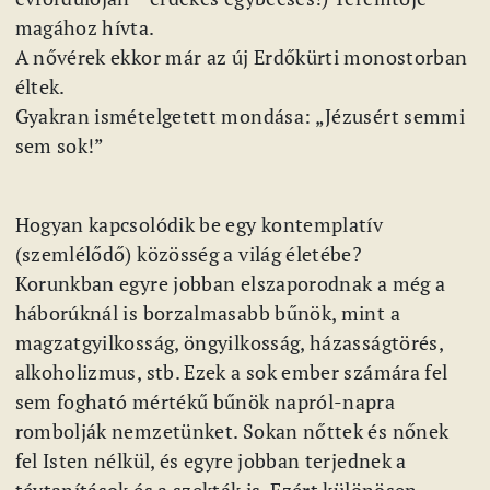
magához hívta.
A nővérek ekkor már az új Erdőkürti monostorban
éltek.
Gyakran ismételgetett mondása: „Jézusért semmi
sem sok!”
Hogyan kapcsolódik be egy kontemplatív
(szemlélődő) közösség a világ életébe?
Korunkban egyre jobban elszaporodnak a még a
háborúknál is borzalmasabb bűnök, mint a
magzatgyilkosság, öngyilkosság, házasságtörés,
alkoholizmus, stb. Ezek a sok ember számára fel
sem fogható mértékű bűnök napról-napra
rombolják nemzetünket. Sokan nőttek és nőnek
fel Isten nélkül, és egyre jobban terjednek a
tévtanítások és a szekták is. Ezért különösen